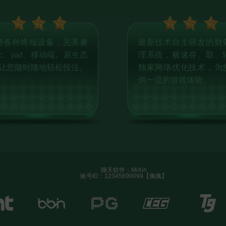
持各种终端设备，完美兼
最新技术自主研发的财
pc、pad、移动端。原生态
理系统，极速存、取、
pp让您随时随地轻松投注。
独家网络优化技术，为
供一流的游戏体验。
聊天软件：MiXin
账号ID：12345699099【佩佩】