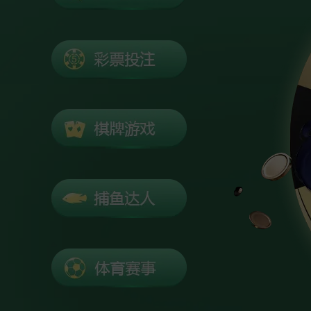
链接
*
⚠️
尊敬
公司
他银
网站
贴心
*
🥇
「交
卡/
AI
交易
会被
*
🧧
单个
吧~