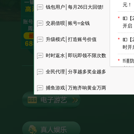
元！
钱包用户│每月26日大回馈!
*
💵
交易借呗│账号=金钱
开启
‼️谨防被骗，保护个人隐私‼️ 所有主动联系您的B
升级模式│打造账号价值
*
💵
时开
时时返水│即玩即领不限次数
*
‼️
所有
全民代理│分享越多奖金越多
骗子
1️
捕鱼游戏│万炮齐响黄金万两
服务
2️
BBIN消除│最高100倍奖励
式、
3️
BET365│网站安全重要公告
向您
以上