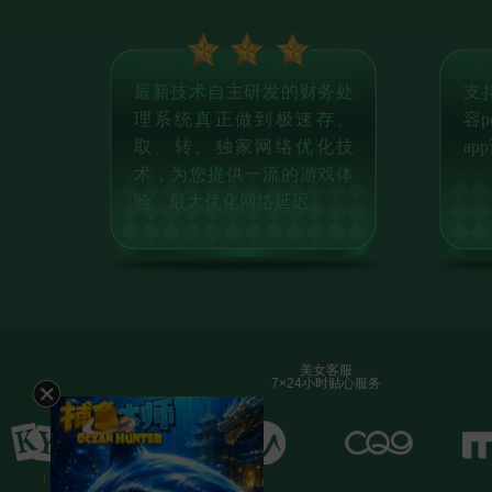
最新技术自主研发的财务处
支
理系统真正做到极速存、
容
取、转。独家网络优化技
a
术，为您提供一流的游戏体
验，最大优化网络延迟。
美女客服
7×24小时贴心服务